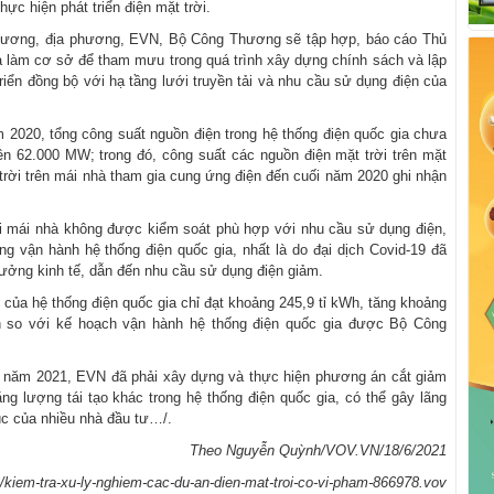
hực hiện phát triển điện mặt trời.
Thương, địa phương, EVN, Bộ Công Thương sẽ tập hợp, báo cáo Thủ
a làm cơ sở để tham mưu trong quá trình xây dựng chính sách và lập
triển đồng bộ với hạ tầng lưới truyền tải và nhu cầu sử dụng điện của
 2020, tổng công suất nguồn điện trong hệ thống điện quốc gia chưa
rên 62.000 MW; trong đó, công suất các nguồn điện mặt trời trên mặt
trời trên mái nhà tham gia cung ứng điện đến cuối năm 2020 ghi nhận
rời mái nhà không được kiểm soát phù hợp với nhu cầu sử dụng điện,
ng vận hành hệ thống điện quốc gia, nhất là do đại dịch Covid-19 đã
rưởng kinh tế, dẫn đến nhu cầu sử dụng điện giảm.
 của hệ thống điện quốc gia chỉ đạt khoảng 245,9 tỉ kWh, tăng khoảng
 so với kế hoạch vận hành hệ thống điện quốc gia được Bộ Công
u năm 2021, EVN đã phải xây dựng và thực hiện phương án cắt giảm
ng lượng tái tạo khác trong hệ thống điện quốc gia, có thể gây lãng
xúc của nhiều nhà đầu tư…/.
Theo Nguyễn Quỳnh/VOV.VN/18/6/2021
ng/kiem-tra-xu-ly-nghiem-cac-du-an-dien-mat-troi-co-vi-pham-866978.vov