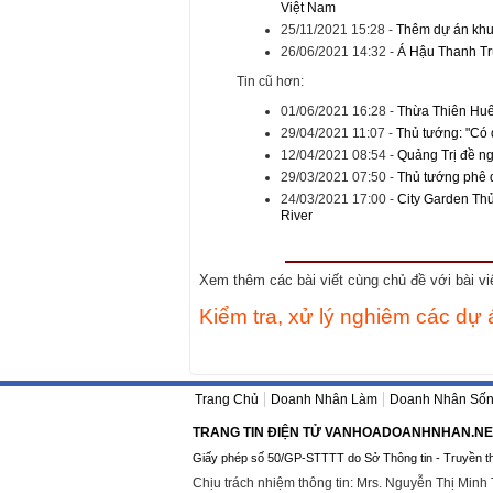
Việt Nam
25/11/2021 15:28
-
Thêm dự án khu 
26/06/2021 14:32
-
Á Hậu Thanh Tr
Tin cũ hơn:
01/06/2021 16:28
-
Thừa Thiên Huế
29/04/2021 11:07
-
Thủ tướng: "Có q
12/04/2021 08:54
-
Quảng Trị đề ng
29/03/2021 07:50
-
Thủ tướng phê 
24/03/2021 17:00
-
City Garden Thủ
River
Xem thêm các bài viết cùng chủ đề với bài viết
Kiểm tra, xử lý nghiêm các dự 
Trang Chủ
Doanh Nhân Làm
Doanh Nhân Số
TRANG TIN ĐIỆN TỬ VANHOADOANHNHAN.NE
Giấy phép số 50/GP-STTTT do Sở Thông tin - Truyền t
Chịu trách nhiệm thông tin: Mrs. Nguyễn Thị Minh