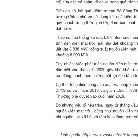
có) của các cá nhân, tổ chức trong quá trình t
Trên cơ sở kết quả kiểm tra của Bộ Công 
tướng Chính phủ và sử dụng kết quả kiểm tr
quy hoạch trong thời gian tới, đảm bảo phát 
đất nước.
Theo số liệu thống kê của EVN, đến cuối năm
tính đến điện mặt trời mái nhà đạt khoảng t
đất đạt 8.838 MW; công suất nguồn điện mặt 
khoảng 8.000 MW.
Tuy nhiên, việc phát triển nguồn điện mặt t
đặc biệt vào tháng 12/2020 gây khó khăn tro
tác động mạnh theo hướng bất lợi đến tăng t
Cụ thể, tổng điện năng sản xuất và nhập khẩu
2,7% so với năm 2019 và giảm 15,6 tỉ kWh
Thương phê duyệt vào cuối năm 2019.
Do những yếu tố nêu trên, ngay từ tháng đầ
nguồn điện mặt trời, cũng như nguồn điện nă
phí nguồn lực xã hội và tâm lý lo lắng, bức 
Link nguồn: https://vov.vn/kinh-te/thi-truo