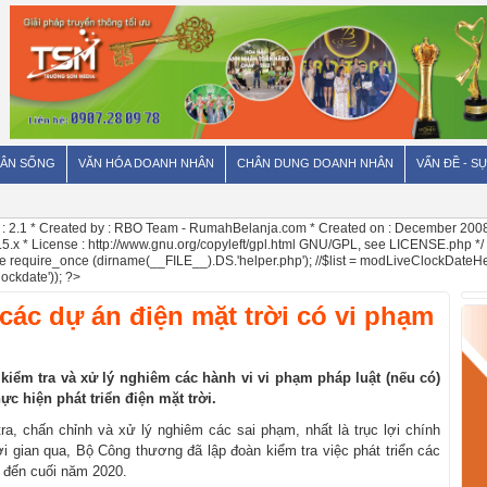
ÂN SỐNG
VĂN HÓA DOANH NHÂN
CHÂN DUNG DOANH NHÂN
VẤN ĐỀ - SỰ
: 2.1 * Created by : RBO Team - RumahBelanja.com * Created on : December 2008 (f
.x * License : http://www.gnu.org/copyleft/gpl.html GNU/GPL, see LICENSE.php */ //
once require_once (dirname(__FILE__).DS.'helper.php'); //$list = modLiveClockDateHe
ockdate')); ?>
 các dự án điện mặt trời có vi phạm
ểm tra và xử lý nghiêm các hành vi vi phạm pháp luật (nếu có)
ực hiện phát triển điện mặt trời.
ra, chấn chỉnh và xử lý nghiêm các sai phạm, nhất là trục lợi chính
hời gian qua, Bộ Công thương đã lập đoàn kiểm tra việc phát triển các
9 đến cuối năm 2020.