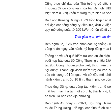
Cũng theo chỉ đạo của Thủ tướng về việc rà
Thương đã có công văn hỏa tốc đề nghị UBN
Việt Nam (EVN) khẩn trương thực hiện rà soá
Bộ Công thương đề nghị EVN tổng hợp các dự
chỉ đạo các tổng công ty điện lực, đơn vị điệ
quy mô công suất từ 100 kWp trở lên đã đi và
Thời gian qua, các dự án 
Bên cạnh đó, EVN xác nhận các hệ thống điện
công nhận ngày vận hành, ký hợp đồng mua bán
Thông tin về kết quả kiểm tra các dự án điện m
buổi họp báo của Bộ Công Thương chiếu 17/6
tạo (Bộ Công Thương) cho biết, thực hiện c
nội dung: Thành lập đoàn kiểm tra; có văn 
các nội dung có liên quan và cử đầu mối ph
hành kiểm tra trước 10 tỉnh, thành phố có côn
Theo ông Dũng, qua công tác kiểm tra hồ sơ 
mặt trời mái nhà tại một số tỉnh, thành phố, 
án trên địa bàn các địa phương.
Bên cạnh đó, ngày 7/6/2021, Bộ Công Thươn
thuộc Trung ương - đề nghị các tỉnh tổ chức t