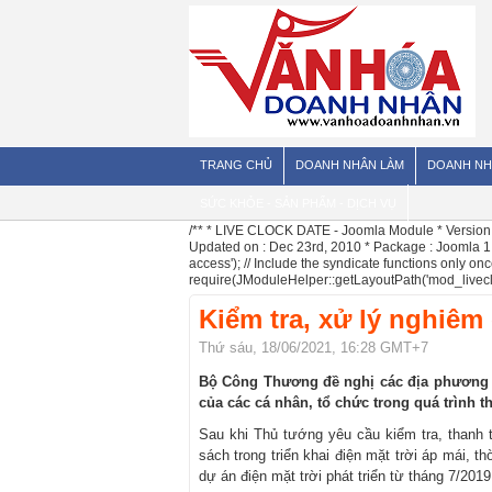
TRANG CHỦ
DOANH NHÂN LÀM
DOANH NH
SỨC KHỎE - SẢN PHẨM - DỊCH VỤ
/** * LIVE CLOCK DATE - Joomla Module * Version 
Updated on : Dec 23rd, 2010 * Package : Joomla 1.5
access'); // Include the syndicate functions only 
require(JModuleHelper::getLayoutPath('mod_livecl
Kiểm tra, xử lý nghiêm
Thứ sáu, 18/06/2021, 16:28 GMT+7
Bộ Công Thương đề nghị các địa phương ki
của các cá nhân, tổ chức trong quá trình th
Sau khi Thủ tướng yêu cầu kiểm tra, thanh t
sách trong triển khai điện mặt trời áp mái, t
dự án điện mặt trời phát triển từ tháng 7/201