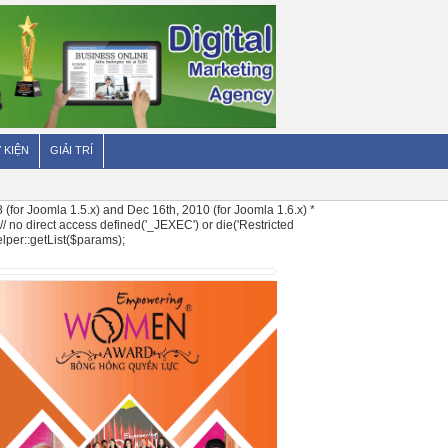
 KIỆN
GIẢI TRÍ
or Joomla 1.5.x) and Dec 16th, 2010 (for Joomla 1.6.x) *
 no direct access defined('_JEXEC') or die('Restricted
lper::getList($params);