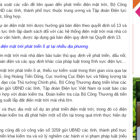
 soát các vấn đề liên quan đến phát triển điện mặt trời, Bộ Công
D các tỉnh, thành phố trực thuộc trung ương và Tập đoàn Điện lực
t, tổng hợp.
 án điện mặt trời được hưởng giá bán điện theo quyết định số 13 và
n lực tỉnh lập danh sách đối với các hệ thống điện mặt trời mái nhà có
o vận hành, được áp dụng giá bán điện quy định tại Quyết định 13.
điện mặt trời phát triển ồ ạt tại nhiều địa phương.
 mặt trời mái nhà đảm bảo tuân thủ quy định về phát triển, đấu nối,
 điện và các quy định khác của pháp luật trong lĩnh vực điện lực...
ặt trời phát triển ồ ạt, thiếu sự kiểm soát trong thời gian vừa qua tại
, ông Hoàng Tiến Dũng, Cục trưởng Cục Điện lực và Năng lượng tái
hỉ đạo của Thủ tướng Chính phủ, Bộ Công Thương đang triển khai các
bản gửi UBND các tỉnh, Tập đoàn Điện lực Việt Nam rà soát báo cáo
ối hợp với đoàn kiểm tra. Đoàn kiểm tra của Bộ Công Thương đã tiến
g suất lắp đặt điện mặt trời mái nhà lớn.
và thực địa một số dự án phát triển điện mặt trời, trong đó có điện
Đoàn kiểm tra đã phát hiện một số tồn tại trong quá trình thực hiện dự
g cũng đã có công văn số 3259 gửi UBND các tỉnh, thành phố trực
riển khai kiểm tra và xử lý nghiêm các hành vi vi phạm pháp luật (nếu