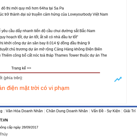
đô thị mới quy mô hơn 64ha tại Sa Pa
úc trở thành đại sứ truyền cảm hứng của Loveyourbody Việt Nam
 yêu cầu đẩy nhanh tiến độ cầu chui đường sắt Bắc-Nam
uy hoạch tốt, dự án tốt, ắt sẽ có nhà đầu tư tốt"
hị khởi công dự án sân bay 8.014 tỷ đồng đầu tháng 9
duyệt chủ trương dự án mở rộng Cảng Hàng không Điện Biên
 Thiêm công bố cất nóc toà tháp Thames Tower thuộc dự án The
Trang kế >>
 (phía trên):
án điện mặt trời có vi phạm
ng
Văn Hóa Doanh Nhân
Chân Dung Doanh Nhân
Vấn Đề - Sự Kiện
Giải Trí
T.VN
hông cấp ngày 28/09/2017
 Thúy