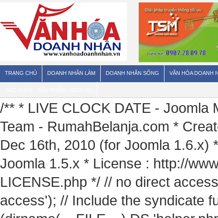
TRANG CHỦ
DOANH NHÂN LÀM
DOANH NHÂN SỐNG
VĂN HÓA DOANH 
SỨC KHỎE - SẢN PHẨM - DỊCH VỤ
/** * LIVE CLOCK DATE - Joomla Mo
Team - RumahBelanja.com * Create
Dec 16th, 2010 (for Joomla 1.6.x) 
Joomla 1.5.x * License : http://ww
LICENSE.php */ // no direct access
access'); // Include the syndicate 