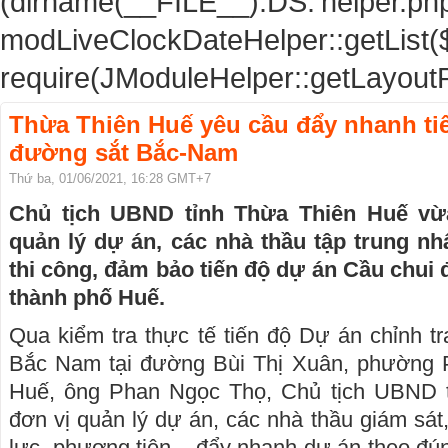
(dirname(__FILE__).DS.'helper.php')
modLiveClockDateHelper::getList(
require(JModuleHelper::getLayoutP
Thừa Thiên Huế yêu cầu đẩy nhanh ti
đường sắt Bắc-Nam
Thứ ba, 01/06/2021, 16:28 GMT+7
Chủ tịch UBND tỉnh Thừa Thiên Huế vừ
quản lý dự án, các nhà thầu tập trung n
thi công, đảm bảo tiến độ dự án Cầu chui
thành phố Huế.
Qua kiểm tra thực tế tiến độ Dự án chỉnh t
Bắc Nam tại đường Bùi Thị Xuân, phường 
Huế, ông Phan Ngọc Thọ, Chủ tịch UBND t
đơn vị quản lý dự án, các nhà thầu giám sát,
lực, phương tiện... đẩy nhanh dự án theo đú