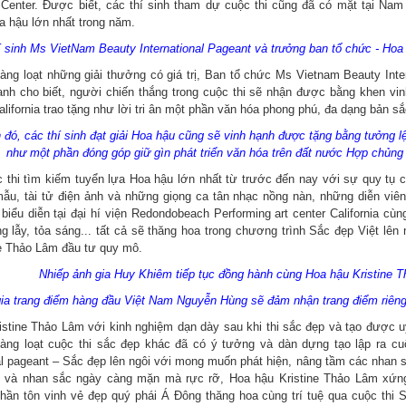
 Center. Được biết, các thí sinh tham dự cuộc thi cũng đã có mặt tại Nam 
a hậu lớn nhất trong năm.
í sinh Ms VietNam Beauty International Pageant và trưởng ban tổ chức - Hoa
àng loạt những giải thưởng có giá trị, Ban tổ chức Ms Vietnam Beauty Inte
nh cho biết, người chiến thắng trong cuộc thi sẽ nhận được bằng khen vin
alifornia trao tặng như lời tri ân một phần văn hóa phong phú, đa dạng bản s
đó, các thí sinh đạt giải Hoa hậu cũng sẽ vinh hạnh được tặng bằng tưởng l
như một phần đóng góp giữ gìn phát triển văn hóa trên đất nước Hợp chủn
c thi tìm kiếm tuyển lựa Hoa hậu lớn nhất từ trước đến nay với sự quy tụ c
mẫu, tài tử điện ảnh và những giọng ca tân nhạc nồng nàn, những diễn viên 
iểu diễn tại đại hí viện Redondobeach Performing art center California cù
ng lẫy, tỏa sáng... tất cả sẽ thăng hoa trong chương trình Sắc đẹp Việt l
ne Thảo Lâm đầu tư quy mô.
Nhiếp ảnh gia Huy Khiêm tiếp tục đồng hành cùng Hoa hậu Kristine 
ia trang điểm hàng đầu Việt Nam Nguyễn Hùng sẽ đảm nhận trang điểm riêng
istine Thảo Lâm với kinh nghiệm dạn dày sau khi thi sắc đẹp và tạo được uy
àng loạt cuộc thi sắc đẹp khác đã có ý tưởng và dàn dựng tạo lập ra c
al pageant – Sắc đẹp lên ngôi với mong muốn phát hiện, nâng tầm các nhan s
trí và nhan sắc ngày càng mặn mà rực rỡ, Hoa hậu Kristine Thảo Lâm xứn
phần tôn vinh vẻ đẹp quý phái Á Đông thăng hoa cùng trí tuệ qua cuộc thi 