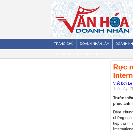
TRANG CHỦ
DOANH NHÂN LÀM
DOANH NH
SỨC KHỎE - SẢN PHẨM - DỊCH VỤ
Rực r
Inter
Viết bởi Lê
Thứ bảy, 2
Trước thềm
phục ánh 
Đêm chung 
những ngôi
tiếp thu h
Internatio