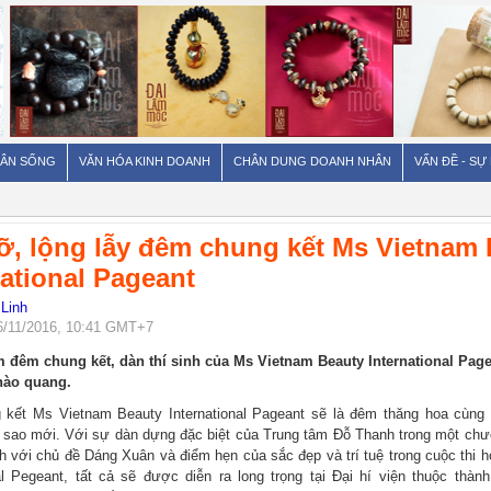
ÂN SỐNG
VĂN HÓA KINH DOANH
CHÂN DUNG DOANH NHÂN
VẤN ĐỀ - SỰ
ỡ, lộng lẫy đêm chung kết Ms Vietnam
national Pageant
 Linh
6/11/2016, 10:41 GMT+7
 đêm chung kết, dàn thí sinh của Ms Vietnam Beauty International Pag
hào quang.
kết Ms Vietnam Beauty International Pageant sẽ là đêm thăng hoa cùng s
 sao mới. Với sự dàn dựng đặc biệt của Trung tâm Đỗ Thanh trong một chươ
ình với chủ đề Dáng Xuân và điểm hẹn của sắc đẹp và trí tuệ trong cuộc thi
nal Pegeant, tất cả sẽ được diễn ra long trọng tại Đại hí viện thuộc thà