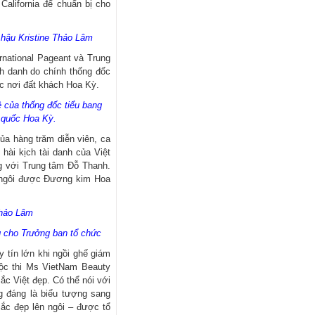
California để chuẩn bị cho
 hậu Kristine Thảo Lâm
rnational Pageant và Trung
h danh do chính thống đốc
ắc nơi đất khách Hoa Kỳ.
ệ của thống đốc tiểu bang
g quốc Hoa Kỳ.
ủa hàng trăm diễn viên, ca
hài kịch tài danh của Việt
ng với Trung tâm Đỗ Thanh.
ên ngôi được Đương kim Hoa
Thảo Lâm
 cho Trưởng ban tổ chức
 tín lớn khi ngồi ghế giám
uộc thi Ms VietNam Beauty
ắc Việt đẹp. Có thể nói với
g đáng là biểu tượng sang
Sắc đẹp lên ngôi – được tổ