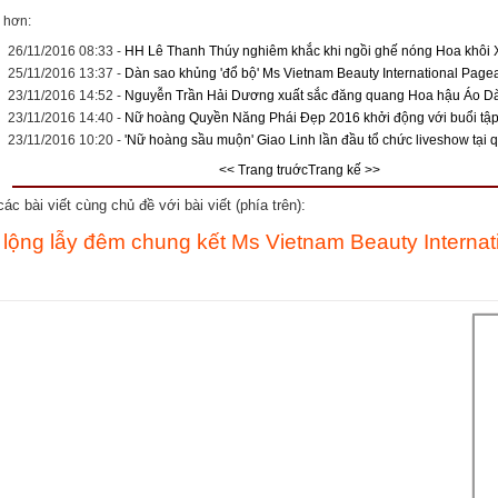
 hơn:
26/11/2016 08:33
-
HH Lê Thanh Thúy nghiêm khắc khi ngồi ghế nóng Hoa khôi
25/11/2016 13:37
-
Dàn sao khủng 'đổ bộ' Ms Vietnam Beauty International Page
23/11/2016 14:52
-
Nguyễn Trần Hải Dương xuất sắc đăng quang Hoa hậu Áo Dà
23/11/2016 14:40
-
Nữ hoàng Quyền Năng Phái Đẹp 2016 khởi động với buổi tập 
23/11/2016 10:20
-
'Nữ hoàng sầu muộn' Giao Linh lần đầu tổ chức liveshow tại
<< Trang truớc
Trang kế >>
c bài viết cùng chủ đề với bài viết (phía trên):
 lộng lẫy đêm chung kết Ms Vietnam Beauty Internat