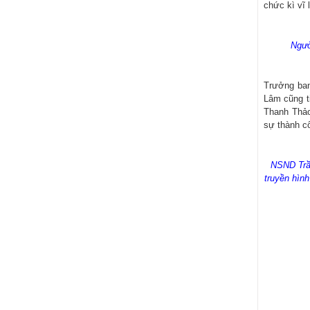
chức kì vĩ 
Ngườ
Trưởng ban
Lâm cũng ti
Thanh Thảo
sự thành cô
NSND Trần
truyền hình