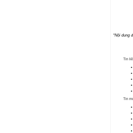
*Nội dung 
Tin li
Tin m