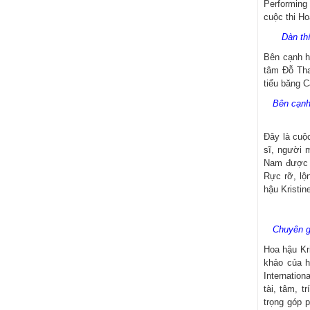
Performing
cuộc thi Ho
Dàn th
Bên cạnh h
tâm Đỗ Tha
tiểu băng C
Bên cạnh 
Đây là cuộ
sĩ, người 
Nam được b
Rực rỡ, lộ
hậu Kristi
Chuyên g
Hoa hậu Kr
khảo của h
Internation
tài, tâm, 
trọng góp 