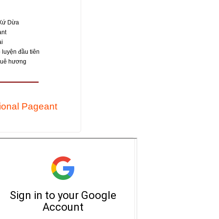
 Xứ Dừa
ant
i
luyện đầu tiên
 quê hương
ional Pageant