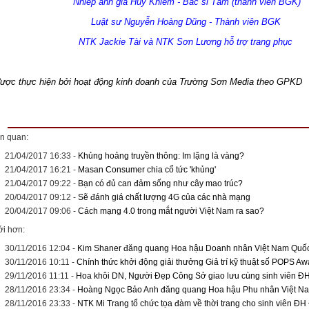
Nhiếp ảnh gia Huy Khiêm - Bác sĩ Tâm (thành viên BGK)
Luật sư Nguyễn Hoàng Dũng - Thành viên BGK
NTK Jackie Tài và NTK Sơn Lương hỗ trợ trang phục
được thực hiện bởi hoạt động kinh doanh của Trường Sơn Media theo GPKD
ên quan:
21/04/2017 16:33
-
Khủng hoảng truyền thông: Im lặng là vàng?
21/04/2017 16:21
-
Masan Consumer chia cổ tức 'khủng'
21/04/2017 09:22
-
Bạn có đủ can đảm sống như cây mao trúc?
20/04/2017 09:12
-
Sẽ đánh giá chất lượng 4G của các nhà mạng
20/04/2017 09:06
-
Cách mạng 4.0 trong mắt người Việt Nam ra sao?
ới hơn:
30/11/2016 12:04
-
Kim Shaner đăng quang Hoa hậu Doanh nhân Việt Nam Quốc
30/11/2016 10:11
-
Chính thức khởi động giải thưởng Giả trí kỹ thuật số POPS A
29/11/2016 11:11
-
Hoa khôi DN, Người Đẹp Công Sở giao lưu cùng sinh viên Đ
28/11/2016 23:34
-
Hoàng Ngọc Bảo Anh đăng quang Hoa hậu Phu nhân Việt Na
28/11/2016 23:33
-
NTK Mi Trang tổ chức tọa đàm về thời trang cho sinh viên Đ