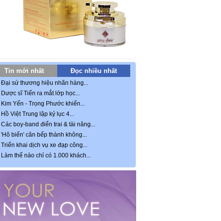
Tin mới nhất
Đọc nhiều nhất
Đại sứ thương hiệu nhãn hàng...
Dược sĩ Tiến ra mắt lớp học...
Kim Yến - Trọng Phước khiến...
Hồ Việt Trung lập kỷ lục 4...
Các boy-band điển trai & tài năng...
'Hô biến' căn bếp thành không...
Triển khai dịch vụ xe đạp công...
Làm thế nào chỉ có 1.000 khách...