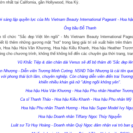
lớn nhất tại California, gần Hollywood, Hoa Kỳ.
i sáng lập quyền lực của Ms Vietnam Beauty International Pageant - Hoa hậ
Ông bầu Đỗ Thanh
 tổ chức "Sắc đẹp Việt lên ngôi" - Ms Vietnam Beauty International Pagea
ết lộ thêm những gương mặt "hot" trong làng giải trí sẽ xuất hiện trên thả
, Hoa hậu Hứa Vân Khương, Hoa hậu Kiều Khanh, Hoa hậu Heather Trương
ng cho chương trình, không thể không kể đến các chuyên gia thời trang, tran
Vũ Khắc Tiệp & dàn chân dài Venus sẽ đổ bộ thảm đỏ 'Sắc đẹp lên
 Nhượng - Diễn viên Trương Minh Cường. NSND Trần Nhượng là cái tên que
 với phong thái lịch lãm, chuyên nghiệp. Còn chàng diễn viên điển trai Trươn
khiến nhiều khán giả nữ "đứng ngồi không yên".
Hoa hậu Hứa Vân Khương - Hoa hậu Phu nhân Heather Trươn
Ca sĩ Thanh Thảo - Hoa hậu Kiều Khanh - Hoa hậu Phu nhân Mỹ
Hoa hậu Phu nhân Thanh Hương - Hoa hậu Super Model Ivy Ngu
Hoa hậu Doanh nhân Tiffany Ngọc Thúy Nguyễn
Luât sư Từ Huy Hoàng - Doanh nhân Quý Ngọc đảm nhận vai trò ban 