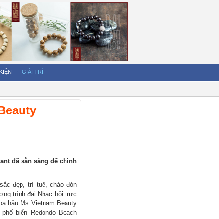
 KIỆN
GIẢI TRÍ
 Beauty
eant đã sẵn sàng để chinh
ắc đẹp, trí tuệ, chào đón
ng trình đại Nhạc hội trực
 hoa hậu Ms Vietnam Beauty
nh phố biển Redondo Beach