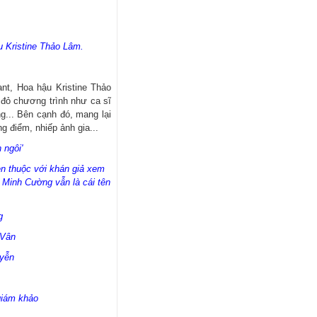
u Kristine Thảo Lâm.
nt, Hoa hậu Kristine Thảo
m đỏ chương trình như ca sĩ
... Bên cạnh đó, mang lại
g điểm, nhiếp ảnh gia...
 ngôi'
n thuộc với khán giả xem
g Minh Cường vẫn là cái tên
g
 Vân
yễn
giám khảo