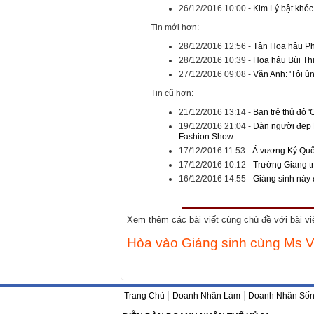
26/12/2016 10:00
-
Kim Lý bật khóc 
Tin mới hơn:
28/12/2016 12:56
-
Tân Hoa hậu Ph
28/12/2016 10:39
-
Hoa hậu Bùi Thị
27/12/2016 09:08
-
Văn Anh: 'Tôi ủ
Tin cũ hơn:
21/12/2016 13:14
-
Bạn trẻ thủ đô 
19/12/2016 21:04
-
Dàn người đẹp M
Fashion Show
17/12/2016 11:53
-
Á vương Ký Quốc
17/12/2016 10:12
-
Trường Giang t
16/12/2016 14:55
-
Giáng sinh này 
Xem thêm các bài viết cùng chủ đề với bài viết
Hòa vào Giáng sinh cùng Ms V
Trang Chủ
Doanh Nhân Làm
Doanh Nhân Số