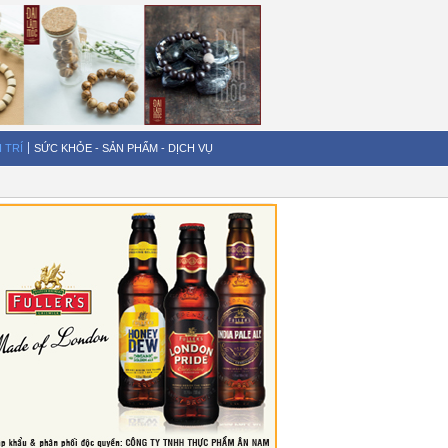
I TRÍ
SỨC KHỎE - SẢN PHẨM - DỊCH VỤ