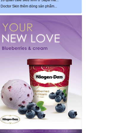
10 quán café siêu xinh ở Sapa mà...
Doctor Skin thêm dòng sản phẩm...