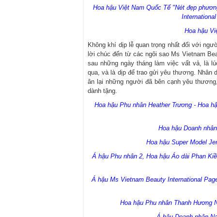
Hoa hậu Việt Nam Quốc Tế "Nét đẹp phươn
Internationa
Hoa hậu Vi
Không khí dịp lễ quan trọng nhất đối với ng
lời chúc đến từ các ngôi sao Ms Vietnam Beau
sau những ngày tháng làm việc vất vả, là l
qua, và là dịp để trao gửi yêu thương. Nhân 
ân lại những người đã bên cạnh yêu thương,
dành tặng.
Hoa hậu Phu nhân Heather Trương - Hoa hậ
Hoa hậu Doanh nhâ
Hoa hậu Super Model Je
Á hậu Phu nhân 2, Hoa hậu Áo dài Phan Ki
Á hậu Ms Vietnam Beauty International Pag
Hoa hậu Phu nhân Thanh Hương Ng
Á hậu Doanh nhân 