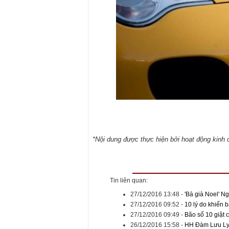
*Nội dung được thực hiện bởi hoạt động kin
Tin liên quan:
27/12/2016 13:48
-
'Bà già Noel' 
27/12/2016 09:52
-
10 lý do khiến
27/12/2016 09:49
-
Bão số 10 giật 
26/12/2016 15:58
-
HH Đàm Lưu Ly t