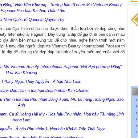
g Đông" Hứa Vân Khương - Trưởng ban tổ chức Ms Vietnam Beauty
l Pageant Hoa hậu Kristine Thảo Lâm
ệt Nam Quốc tế Queenie Quỳnh Thy
ười theo đạo Thiên chúa như được thêm thắp lửa bởi vẻ đẹp cũng như
ty International Pageant. Đây cũng là dịp để gia đình bên cạnh nhau
úc gia đình bên nhau sung túc để cho nhau nghe hành trình một năm
dịp lễ này, dàn người đẹp Ms Vietnam Beauty International Pageant tri
 là dịp để dàn người đẹp đáp lại tình cảm yêu mến mà cuộc đời đã
u Ms Vietnam Beauty International Pageant "Nét đẹp phương Đông"
Hứa Vân Khương
n
Tiffany Ngọc Thúy Nguyễn - Á hậu Nhã Loan
nnifer Bảo Hân
- Hoa hậu Doanh nhân Kim Shaner
ều Thơ - Hoa hậu Phu nhân Dáng Xuân, MC tài năng Hoàng Ngọc Bảo
Anh
eant, Ca sĩ Hoàng Hải My -
Hoa hậu Phu nhân, Hoa hậu Tài năng Linh
Heng Lam
uyễn - Á hậu Phu nhân 1, Hoa hậu Khả ái Trần Thái Ngọc
Nancy Phạm
- Hoa hậu Super Model Ivy Nguyen