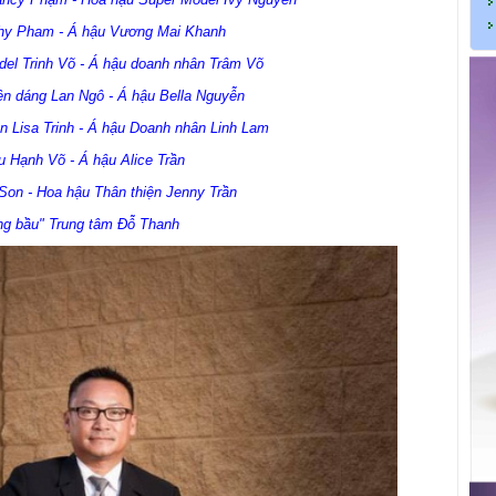
hy Pham - Á hậu Vương Mai Khanh
el Trinh Võ - Á hậu doanh nhân Trâm Võ
n dáng Lan Ngô - Á hậu Bella Nguyễn
 Lisa Trinh - Á hậu Doanh nhân Linh Lam
u Hạnh Võ - Á hậu Alice Trần
 Son
-
Hoa hậu Thân thiện
Jenny Trần
g bầu" Trung tâm Đỗ Thanh