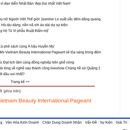
vì đạo diễn Nhật Bản 'đẹp trai nhất Việt Nam'
ụ nữ Người Việt Thế giới Jasmine Le xuất sắc đêm đăng quang
 Hà dịu dàng, nền nã với áo dài dự sự kiện
ng hộ Tú Vi phẫu thuật thẩm mỹ'
'Cà phê sách cùng Á hậu Huyền My'
s Vietnam Beauty International Pageant sẽ tỏa sáng trong đêm
 Đạt lịch lãm cùng đồng nghiệp trên ghế nóng
rải lòng về nghề sau thành công liveshow Chàng hề xứ Quảng 2
đi đâu vui nhất?
Trang kế >>
 (phía trên):
ietnam Beauty International Pageant
ng
Văn Hóa Kinh Doanh
Chân Dung Doanh Nhân
Vấn Đề - Sự Kiện
Giải Trí