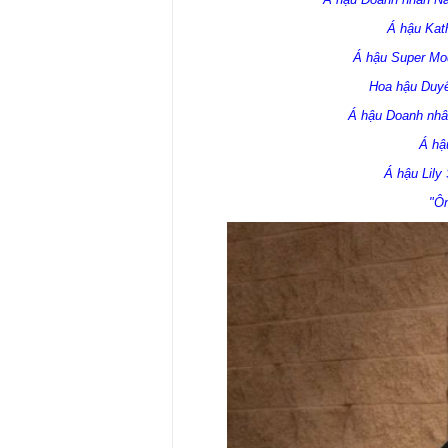
Á hậu Kat
Á hậu Super Mod
Hoa hậu Duyê
Á hậu Doanh nhân
Á hậ
Á hậu Lily
"Ôn