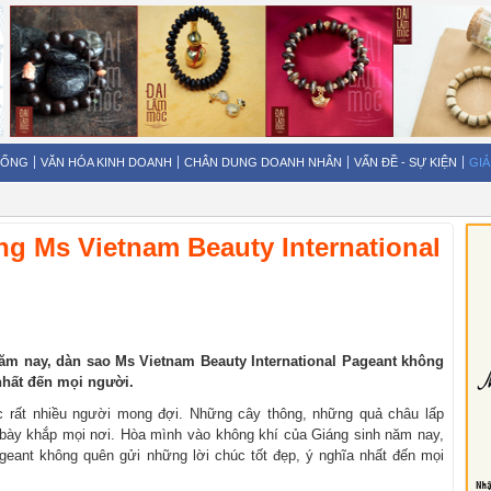
SỐNG
VĂN HÓA KINH DOANH
CHÂN DUNG DOANH NHÂN
VẤN ĐỀ - SỰ KIỆN
GIẢ
ng Ms Vietnam Beauty International
ăm nay, dàn sao Ms Vietnam Beauty International Pageant không
nhất đến mọi người.
c rất nhiều người mong đợi. Những cây thông, những quả châu lấp
 bày khắp mọi nơi. Hòa mình vào không khí của Giáng sinh năm nay,
geant không quên gửi những lời chúc tốt đẹp, ý nghĩa nhất đến mọi